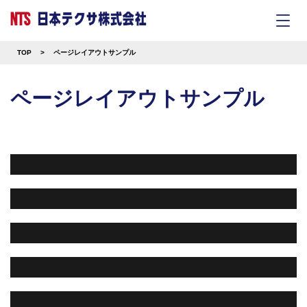
ご挨拶
品質理念
会
当社
TOP
>
ページレイアウトサンプル
では
社員
教育
ページレイアウトサンプル
の充
実及
び社
員の
安定
した
生活
を図
るこ
とは
もと
よ
り、
「努
力・
貢献
した
社